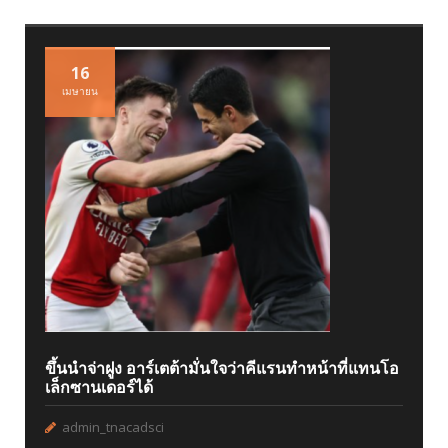
16
เมษายน
ขึ้นนำจ่าฝูง อาร์เตต้ามั่นใจว่าคีแรนทำหน้าที่แทนโอ
เล็กซานเดอร์ได้
admin_tnacadsci