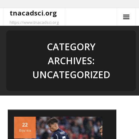
tnacadsci.org
Skip
to
https://www.tnacadsci.org
content
CATEGORY
ARCHIVES:
UNCATEGORIZED
22
มิถุนายน